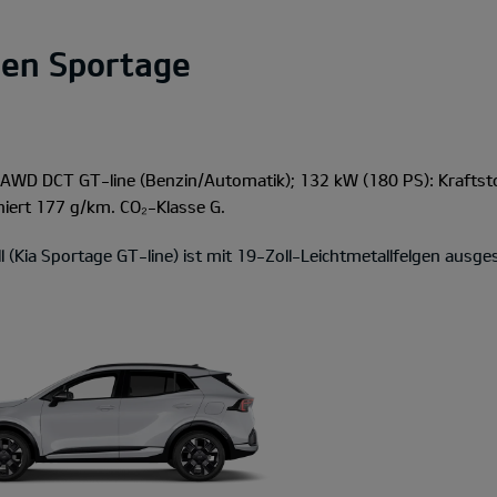
en Sportage
I AWD DCT GT-line
(Benzin/Automatik); 132 kW (180 PS): Kraftst
iert 177 g/km. CO₂-Klasse G.
l (Kia Sportage GT-line) ist mit 19-Zoll-Leichtmetallfelgen ausges