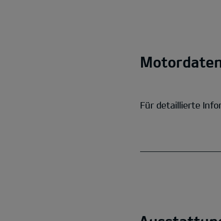
Motordate
Für de­tail­lierte 