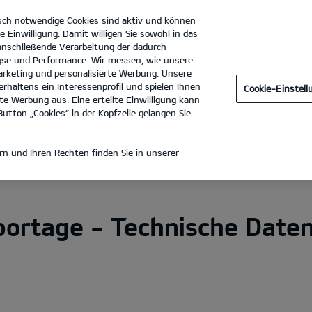
sch notwendige Cookies sind aktiv und können
e Einwilligung. Damit willigen Sie sowohl in das
 anschließende Verarbeitung der dadurch
se und Performance: Wir messen, wie unsere
Autohaus Hessengarage GmbH
Tel. :
069 6681210
rketing und personalisierte Werbung: Unsere
rhaltens ein Interessenprofil und spielen Ihnen
Cookie-Einstel
tdecken
Black Edition
Zubehör
e Werbung aus. Eine erteilte Einwilligung kann
utton „Cookies“ in der Kopfzeile gelangen Sie
HNISCHE DATEN
n und Ihren Rechten finden Sie in unserer
Sportage Hybrid
Sportage Plug-in Hybrid
portage - Technische Date