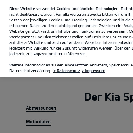
Diese Website verwendet Cookies und ähnliche Technologien. Techni
open
nicht deaktiviert werden. Für alle weiteren Zwecke bitten wir um Ihr
menu
Setzen der jeweiligen Cookies und Tracking-Technologien und in die
erhobenen Daten zu den nachfolgend genannten Zwecken ein: Analy
Website genutzt wird, um Inhalte und Funktionen zu verbessern. Ma
Werbepartner und Dienstleister erstellen auf Basis Ihres Nutzungsve
Technische Daten
En
auf dieser Website und auch auf anderen Websites interessenbasiert
jederzeit mit Wirkung für die Zukunft widerrufen werden. Über den B
jederzeit zur Anpassung Ihrer Präferenzen.
MODELLE
SPORTAGE
TEC
Weitere Informationen zu den eingesetzten Anbietern, Speicherdauer
Sportage
Datenschutzerklärung.
> Datenschutz
> Impressum
Der Kia S
Abmessungen
Motordaten