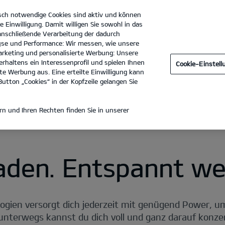
sch notwendige Cookies sind aktiv und können
e Einwilligung. Damit willigen Sie sowohl in das
 anschließende Verarbeitung der dadurch
se und Performance: Wir messen, wie unsere
Autohaus Hessengarage GmbH
Tel. :
069 6681210
rketing und personalisierte Werbung: Unsere
rhaltens ein Interessenprofil und spielen Ihnen
Cookie-Einstel
Elektrisch fahren
Öffentliches Laden
Laden zu Hause
e Werbung aus. Eine erteilte Einwilligung kann
utton „Cookies“ in der Kopfzeile gelangen Sie
n und Ihren Rechten finden Sie in unserer