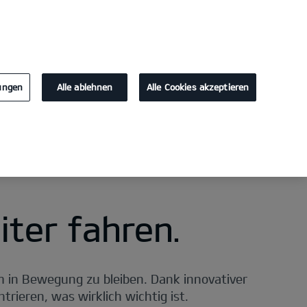
KONTAKT
lungen
Alle ablehnen
Alle Cookies akzeptieren
Laden im Unternehmen
EV Berater
Förderung & Steuerv