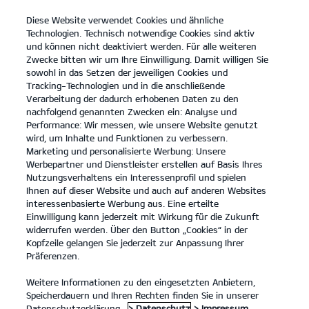
Diese Website verwendet Cookies und ähnliche
open
Technologien. Technisch notwendige Cookies sind aktiv
menu
und können nicht deaktiviert werden. Für alle weiteren
KONTAKT
Zwecke bitten wir um Ihre Einwilligung. Damit willigen Sie
sowohl in das Setzen der jeweiligen Cookies und
Entdecken
Tracking-Technologien und in die anschließende
Verarbeitung der dadurch erhobenen Daten zu den
...
ENTDECKEN
nachfolgend genannten Zwecken ein: Analyse und
Performance: Wir messen, wie unsere Website genutzt
wird, um Inhalte und Funktionen zu verbessern.
Marketing und personalisierte Werbung: Unsere
Werbepartner und Dienstleister erstellen auf Basis Ihres
Nutzungsverhaltens ein Interessenprofil und spielen
Ihnen auf dieser Website und auch auf anderen Websites
interessenbasierte Werbung aus. Eine erteilte
Einwilligung kann jederzeit mit Wirkung für die Zukunft
widerrufen werden. Über den Button „Cookies“ in der
Kopfzeile gelangen Sie jederzeit zur Anpassung Ihrer
Präferenzen.
Weitere Informationen zu den eingesetzten Anbietern,
Speicherdauern und Ihren Rechten finden Sie in unserer
Datenschutzerklärung.
> Datenschutz
> Impressum