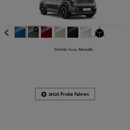
UR
N
Pebble Gray Metallic
Jetzt Probe fahren