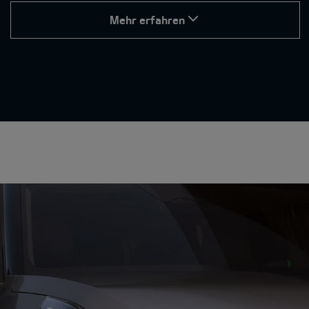
Mehr erfahren
Exklusive GT-Features.
Fahrmodi für jede Situation.
Wähle den passenden Fahrmodus für deinen Stil und
jede Strecke:
Eco und Normal stehen für maximale Effizienz und
sanftes Fahrverhalten – ideal für den Alltag.
Sport-Modus sorgt für ein direkteres