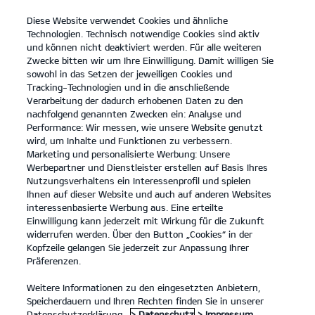
Diese Website verwendet Cookies und ähnliche
open
Technologien. Technisch notwendige Cookies sind aktiv
menu
und können nicht deaktiviert werden. Für alle weiteren
KONTAKT
Zwecke bitten wir um Ihre Einwilligung. Damit willigen Sie
sowohl in das Setzen der jeweiligen Cookies und
Der EV9 GT
Probefahrt
Tracking-Technologien und in die anschließende
Verarbeitung der dadurch erhobenen Daten zu den
...
...
DER EV9 GT
nachfolgend genannten Zwecken ein: Analyse und
Performance: Wir messen, wie unsere Website genutzt
Der neue Kia EV9 GT.
wird, um Inhalte und Funktionen zu verbessern.
Marketing und personalisierte Werbung: Unsere
Werbepartner und Dienstleister erstellen auf Basis Ihres
Vollelektrische SUV-Power.
Nutzungsverhaltens ein Interessenprofil und spielen
Ihnen auf dieser Website und auch auf anderen Websites
interessenbasierte Werbung aus. Eine erteilte
Einwilligung kann jederzeit mit Wirkung für die Zukunft
widerrufen werden. Über den Button „Cookies“ in der
Kopfzeile gelangen Sie jederzeit zur Anpassung Ihrer
Präferenzen.
Weitere Informationen zu den eingesetzten Anbietern,
Speicherdauern und Ihren Rechten finden Sie in unserer
Datenschutzerklärung.
> Datenschutz
> Impressum