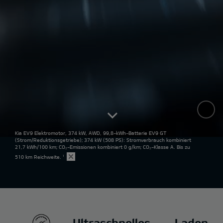
Kia EV9 Elektromotor, 374 kW, AWD, 99,8-kWh-Batterie EV9 GT
(Strom/Reduktionsgetriebe); 374 kW (508 PS): Stromverbrauch kombiniert
21,7 kWh/100 km; CO₂-Emissionen kombiniert 0 g/km; CO₂-Klasse A. Bis zu
510 km Reichweite.
¹
Ultraschnelles Laden