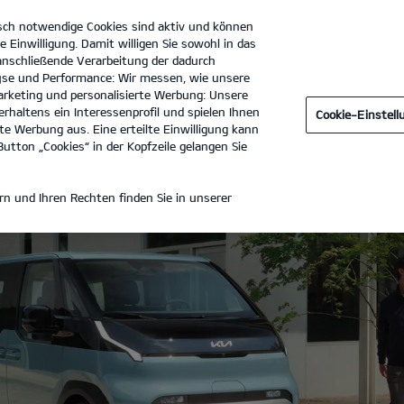
sch notwendige Cookies sind aktiv und können
e Einwilligung. Damit willigen Sie sowohl in das
 anschließende Verarbeitung der dadurch
se und Performance: Wir messen, wie unsere
Autohaus Hessengarage GmbH
Tel. :
069 6681210
rketing und personalisierte Werbung: Unsere
rhaltens ein Interessenprofil und spielen Ihnen
Cookie-Einstel
e Werbung aus. Eine erteilte Einwilligung kann
utton „Cookies“ in der Kopfzeile gelangen Sie
n und Ihren Rechten finden Sie in unserer