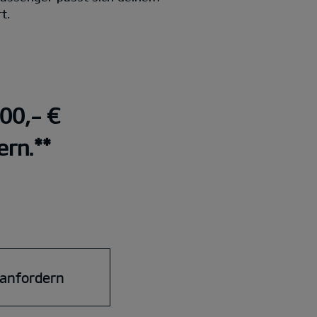
t.
000,- €
ern.**
 anfordern