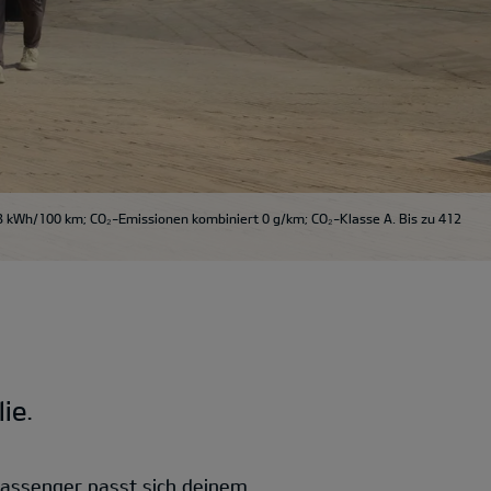
3 kWh/100 km; CO₂-Emissionen kombiniert 0 g/km; CO₂-Klasse A. Bis zu 412
ie.
Passenger passt sich deinem