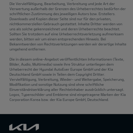
Die Vervielfältigung, Bearbeitung, Verbreitung und jede Art der
Verwertung außerhalb der Grenzen des Urheberrechtes bedürfen der
schriftlichen Zustimmung des jeweiligen Autors bzw. Erstellers.
Downloads und Kopien dieser Seite sind nur für den privaten,
nichtkommerziellen Gebrauch gestattet. Inhalte Dritter werden von
uns als solche gekennzeichnet und deren Urheberrechte beachtet.
Sollten Sie trotzdem auf eine Urheberrechtsverletzung aufmerksam
werden, bitten wir um einen entsprechenden Hinweis. Bei
Bekanntwerden von Rechtsverletzungen werden wir derartige Inhalte
umgehend entfernen.
Die in diesem online-Angebot veröffentlichten Informationen (Texte,
Bilder, Audio, Multimedia) sowie ihre Struktur unterliegen dem
Urheberrecht der Hyundai AutoEver Europe GmbH und der Kia
Deutschland GmbH sowie in Teilen dem Copyright Dritter.
Vervielfältigung, Verbreitung, Wieder- und Weitergabe, Speicherung,
Modifikation und sonstige Nutzung sind ohne schriftliche
Einverständniserklärung aller Rechteinhaber ausdrücklich untersagt.
Logos, Typenschilder und Embleme sind eingetragene Marken der Kia
Corporation Korea bzw. der Kia Europe GmbH, Deutschland.