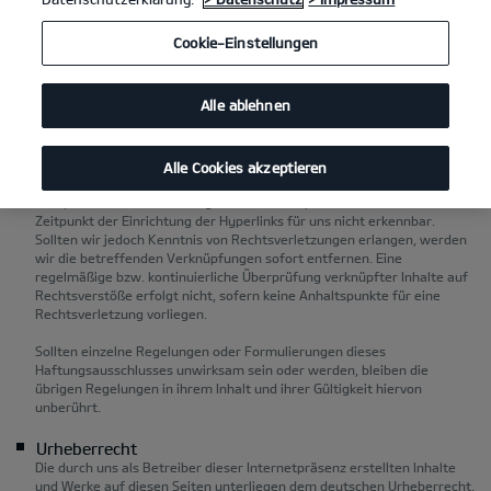
einer konkreten Rechtsverletzung möglich. Bei Bekanntwerden von
entsprechenden Rechtsverletzungen werden wir diese Inhalte
Cookie-Einstellungen
umgehend entfernen.
Unsere Internetpräsenz enthält Verknüpfungen ("Hyperlinks") zu
Alle ablehnen
fremden Internetangeboten, deren Inhalte sich unserem Einfluss
entziehen. Aus diesem Grunde können wir für fremde Inhalte keine
Haftung übernehmen. Für diese ist immer der jeweilige Betreiber oder
Diensteanbieter verantwortlich. Die verknüpften Inhalte wurden von
Alle Cookies akzeptieren
uns bei der Einrichtung der Hyperlinks auf Rechtsverletzungen
überprüft. Eine Rechtswidrigkeit der verknüpften Inhalte war zum
Zeitpunkt der Einrichtung der Hyperlinks für uns nicht erkennbar.
Sollten wir jedoch Kenntnis von Rechtsverletzungen erlangen, werden
wir die betreffenden Verknüpfungen sofort entfernen. Eine
regelmäßige bzw. kontinuierliche Überprüfung verknüpfter Inhalte auf
Rechtsverstöße erfolgt nicht, sofern keine Anhaltspunkte für eine
Rechtsverletzung vorliegen.
Sollten einzelne Regelungen oder Formulierungen dieses
Haftungsausschlusses unwirksam sein oder werden, bleiben die
übrigen Regelungen in ihrem Inhalt und ihrer Gültigkeit hiervon
unberührt.
Urheberrecht
Die durch uns als Betreiber dieser Internetpräsenz erstellten Inhalte
und Werke auf diesen Seiten unterliegen dem deutschen Urheberrecht.