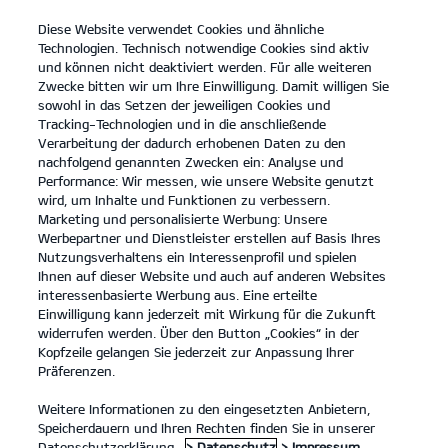
Diese Website verwendet Cookies und ähnliche
open
Technologien. Technisch notwendige Cookies sind aktiv
menu
und können nicht deaktiviert werden. Für alle weiteren
KONTAKT
Zwecke bitten wir um Ihre Einwilligung. Damit willigen Sie
sowohl in das Setzen der jeweiligen Cookies und
Tracking-Technologien und in die anschließende
RECHTLICHE HINWEISE
Verarbeitung der dadurch erhobenen Daten zu den
nachfolgend genannten Zwecken ein: Analyse und
RECHTLICHE HINWEISE
Performance: Wir messen, wie unsere Website genutzt
wird, um Inhalte und Funktionen zu verbessern.
Marketing und personalisierte Werbung: Unsere
Haftung für Inhalte und Links
Werbepartner und Dienstleister erstellen auf Basis Ihres
Die Inhalte unserer Internetpräsenz wurden von uns mit
Nutzungsverhaltens ein Interessenprofil und spielen
größtmöglicher Sorgfalt erstellt. Wir bitten dennoch um Ihr
Verständnis, dass wir für deren Richtigkeit, Vollständigkeit und
Ihnen auf dieser Website und auch auf anderen Websites
Aktualität keine Gewähr übernehmen können.
interessenbasierte Werbung aus. Eine erteilte
Einwilligung kann jederzeit mit Wirkung für die Zukunft
Für eigene Inhalte dieser Internetpräsenz sind wir als Diensteanbieter
widerrufen werden. Über den Button „Cookies“ in der
nach den allgemeinen Gesetzen verantwortlich (§ 7 Abs.1 TMG). Wir
Kopfzeile gelangen Sie jederzeit zur Anpassung Ihrer
sind jedoch nicht verpflichtet, übermittelte oder gespeicherte fremde
Präferenzen.
Informationen zu überwachen oder nach Umständen zu forschen, die
auf eine rechtswidrige Tätigkeit hinweisen. Verpflichtungen zur
Weitere Informationen zu den eingesetzten Anbietern,
Entfernung oder Sperrung der Nutzung von Informationen nach den
Speicherdauern und Ihren Rechten finden Sie in unserer
allgemeinen Gesetzen bleiben hiervon unberührt (§§ 8-10 TMG). Eine
diesbezügliche Haftung ist jedoch erst ab dem Zeitpunkt der Kenntnis
Datenschutzerklärung.
> Datenschutz
> Impressum