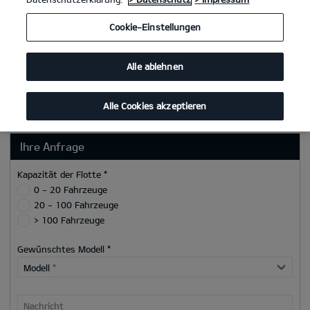
Postleitzahl
Cookie-Einstellungen
Ort
Alle ablehnen
Telefon/Mobilnummer
E-Mail
*
Alle Cookies akzeptieren
Ihre Anfrage
Kapazität der Flotte *
0 - 20 Fahrzeuge
20 - 100 Fahrzeuge
> 100 Fahrzeuge
Gewünschtes Modell *
Modell
*
Nachricht