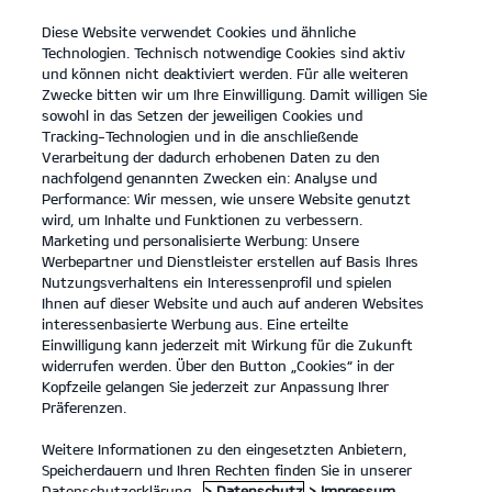
Diese Website verwendet Cookies und ähnliche
open
Technologien. Technisch notwendige Cookies sind aktiv
menu
und können nicht deaktiviert werden. Für alle weiteren
KONTAKT
Zwecke bitten wir um Ihre Einwilligung. Damit willigen Sie
sowohl in das Setzen der jeweiligen Cookies und
Tracking-Technologien und in die anschließende
KONTAKT UNTERNEHMEN
Verarbeitung der dadurch erhobenen Daten zu den
nachfolgend genannten Zwecken ein: Analyse und
KONTAKT UNTERNEHMEN
Performance: Wir messen, wie unsere Website genutzt
wird, um Inhalte und Funktionen zu verbessern.
Marketing und personalisierte Werbung: Unsere
Werbepartner und Dienstleister erstellen auf Basis Ihres
Ihre Kontaktdaten
Nutzungsverhaltens ein Interessenprofil und spielen
Ihnen auf dieser Website und auch auf anderen Websites
interessenbasierte Werbung aus. Eine erteilte
Anrede
*
Einwilligung kann jederzeit mit Wirkung für die Zukunft
widerrufen werden. Über den Button „Cookies“ in der
Vorname
*
Kopfzeile gelangen Sie jederzeit zur Anpassung Ihrer
Nachname
*
Präferenzen.
Unternehmen
*
Weitere Informationen zu den eingesetzten Anbietern,
Speicherdauern und Ihren Rechten finden Sie in unserer
Straße/Nr.
Datenschutzerklärung.
> Datenschutz
> Impressum