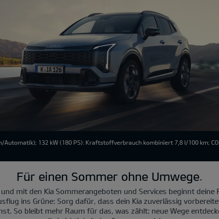
/Automatik); 132 kW (180 PS): Kraftstoffverbrauch kombiniert 7,8 l/100 km; C
Für einen Sommer ohne Umwege.
 und mit den Kia Sommerangeboten und Services beginnt deine R
sflug ins Grüne: Sorg dafür, dass dein Kia zuverlässig vorbereite
nst. So bleibt mehr Raum für das, was zählt: neue Wege entde