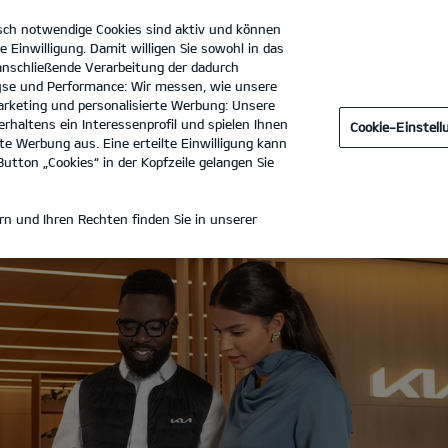
sch notwendige Cookies sind aktiv und können
e Einwilligung. Damit willigen Sie sowohl in das
 anschließende Verarbeitung der dadurch
se und Performance: Wir messen, wie unsere
Autohaus Hessengarage GmbH
Tel. :
069 6681210
rketing und personalisierte Werbung: Unsere
rhaltens ein Interessenprofil und spielen Ihnen
Cookie-Einstel
TE
e Werbung aus. Eine erteilte Einwilligung kann
utton „Cookies“ in der Kopfzeile gelangen Sie
ANGEBOTE
n und Ihren Rechten finden Sie in unserer