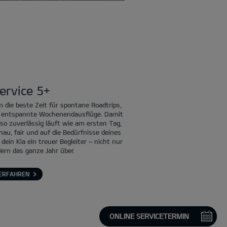
ervice 5+
 die beste Zeit für spontane Roadtrips,
er entspannte Wochenendausflüge. Damit
so zuverlässig läuft wie am ersten Tag,
enau, fair und auf die Bedürfnisse deines
ein Kia ein treuer Begleiter – nicht nur
rn das ganze Jahr über.
ERFAHREN
ONLINE SERVICETERMIN