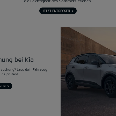
die Leichtigkeit des Sommers erleben.
JETZT ENTDECKEN
ung bei Kia
rsuchung? Lass dein Fahrzeug
 uns prüfen!
REN