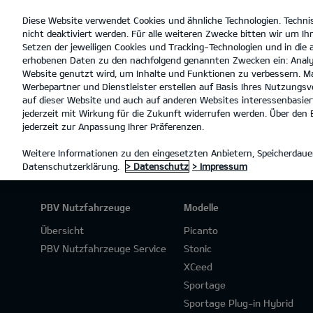
Diese Website verwendet Cookies und ähnliche Technologien. Techni
open
nicht deaktiviert werden. Für alle weiteren Zwecke bitten wir um Ihr
menu
Setzen der jeweiligen Cookies und Tracking-Technologien und in die
erhobenen Daten zu den nachfolgend genannten Zwecken ein: Analy
Website genutzt wird, um Inhalte und Funktionen zu verbessern. Ma
Werbepartner und Dienstleister erstellen auf Basis Ihres Nutzungsve
PROBEFAHRT
auf dieser Website und auch auf anderen Websites interessenbasiert
jederzeit mit Wirkung für die Zukunft widerrufen werden. Über den B
jederzeit zur Anpassung Ihrer Präferenzen.
Weitere Informationen zu den eingesetzten Anbietern, Speicherdauer
Datenschutzerklärung.
> Datenschutz
> Impressum
PBV Nutzfahrzeuge
Modelle
Übersicht
Picanto
PBV Nutzfahrzeuge Service
Stonic
XCeed
Sportage
Sportage Plug-in Hybrid