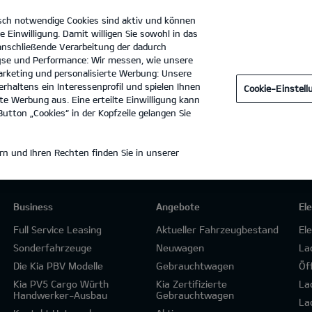
sch notwendige Cookies sind aktiv und können
e Einwilligung. Damit willigen Sie sowohl in das
 anschließende Verarbeitung der dadurch
se und Performance: Wir messen, wie unsere
Autohaus Hessengarage GmbH
Tel. :
069 6681210
rketing und personalisierte Werbung: Unsere
rhaltens ein Interessenprofil und spielen Ihnen
Cookie-Einstel
e Werbung aus. Eine erteilte Einwilligung kann
utton „Cookies“ in der Kopfzeile gelangen Sie
n und Ihren Rechten finden Sie in unserer
Business
Angebote
El
Full Service Leasing
Aktueller Fahrzeugbestand
El
Sonderfahrzeuge
Neuwagen
La
Die Kia PBV Modelle
Gebrauchtwagen
Öf
Kia PV5 Cargo Würth
Kia Zertifizierte
La
Handwerker-Ausbau
Gebrauchtwagen
La