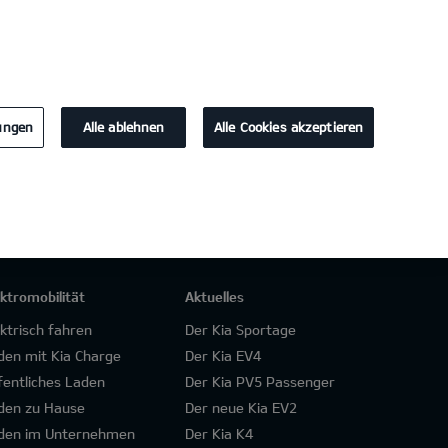
KONTAKT
lungen
Alle ablehnen
Alle Cookies akzeptieren
ektromobilität
Aktuelles
ektrisch fahren
Der Kia Sportage
den mit Kia Charge
Der Kia EV4
fentliches Laden
Der Kia PV5 Passenger
den zu Hause
Der neue Kia EV2
den im Unternehmen
Der Kia K4